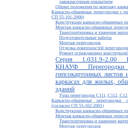
лакокрасочным покрытием
Общие положения по монтажу карк
Каркасно-обшивные перегородки с пр
СП 55-101-2000
)
Конструкции каркасно-обшивных пе
Монтаж каркасно-обшивных перего
Транспортировка и хранение мате
Подготовительные работы
Монтаж перегородок
Отделка поверхностей перегородо
Ремонт ограждающих конструкций
Серия 1.031.9-2.00
КНАУФ
П
ерегородк
гипсокартонных листов 
каркасах для жилых, об
зданий
Узлы перегородок
С
111,
С
112,
С
12
Каркасно-обшивные перегородки 
(согласно
СП 55-102-2001
)
Конструкции каркасно-обшивных пе
Монтаж каркасно-обшивных перего
Транспортировка и хранение мате
Монтаж перегородок