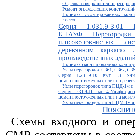
Отделка поверхностей перегородо
Ремонт ограждающих конструкций
Приемка смонтированных конс
листов
Серия 1.031.9-3.01
КНАУФ
П
ерегородк
гипсоволокнистых л
деревянном каркасах
производственных здани
Приемка смонтированных констр
Узлы перегородок
С
361,
С
362,
С
3
Серия 1.231.9-10 вып. 3
У
н
цементностружечных плит на дерев
Узлы перегородок типа ПЦД-1м 
Серия 1.231.9-10 вып. 4
У
нифициро
цементностружечных плит на металл
Узлы перегородок типа ПЦМ-1м 
Пояснит
Схемы входного и опер
СМР составлены в соотв