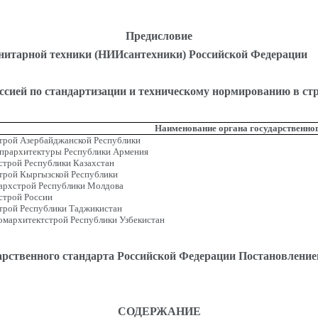
Предисловие
нитарной техники (НИИсантехники) Российской Федерации
ией по стандартизации и техническому нормированию в стр
Наименование органа государственног
трой Азербайджанской Республики
прархитектуры Республики Армения
трой Республики Казахстан
трой Кыргызской Республики
рхстрой Республики Молдова
трой России
трой Республики Таджикистан
омархитектстрой Республики Узбекистан
рственного стандарта Российской Федерации Постановлением
СОДЕРЖАНИЕ