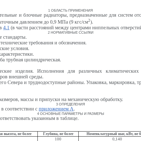
1 ОБЛАСТЬ ПРИМЕНЕНИЯ
ительные и блочные радиаторы, предназначенные для систем о
2
ыточным давлением до 0,9 МПа (9 кгс/см
).
 в
4.1
(в части расстояний между центрами ниппельных отверсти
2 НОРМАТИВНЫЕ ССЫЛКИ
е стандарты.
ехнические требования и обозначения.
ские условия.
характеристики.
ба трубная цилиндрическая.
кие изделия. Исполнения для различных климатических р
оров внешней среды.
его Севера и труднодоступные районы. Упаковка, маркировка, т
размеров, массы и припуски на механическую обработку.
3 ОПРЕДЕЛЕНИЯ
 в соответствии с
приложением А
.
4 ОСНОВНЫЕ ПАРАМЕТРЫ И РАЗМЕРЫ
ответствовать указанным в таблице.
я высота, не более
Глубина, не более
Номенклатурный шаг, кВт, не б
100
0,140