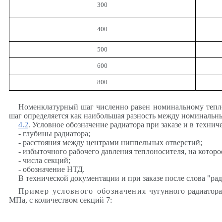
300
400
500
600
800
Номенклатурный шаг численно равен номинальному тепло
шаг определяется как наибольшая разность между номинальны
4.2
. Условное обозначение радиатора при заказе и в техни
- глубины радиатора;
- расстояния между центрами ниппельных отверстий;
- избыточного рабочего давления теплоносителя, на которо
- числа секций;
- обозначение НТД.
В технической документации и при заказе после слова "рад
Пример условного обозначения
чугунного радиатора
МПа, с количеством секций 7: