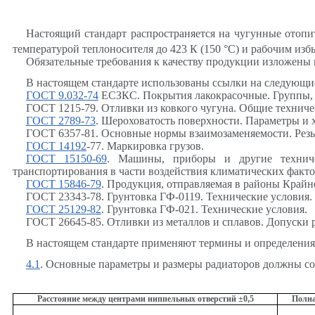
Настоящий стандарт распространяется на чугунные отоп
температурой теплоносителя до 423 К (150
°
С) и рабочим изб
Обязательные требования к качеству продукции изложены
В настоящем стандарте использованы ссылки на следующи
ГОСТ 9.032-74
ЕСЗКС. Покрытия лакокрасочные. Группы, т
ГОСТ 1215-79. Отливки из ковкого чугуна. Общие техниче
ГОСТ 2789-73
. Шероховатость поверхности. Параметры и 
ГОСТ 6357-81. Основные нормы взаимозаменяемости. Резь
ГОСТ 14192
-77. Маркировка грузов.
ГОСТ 15150-69
. Машины, приборы и другие техничес
транспортирования в части воздействия климатических факт
ГОСТ 15846-79
. Продукция, отправляемая в районы Крайн
ГОСТ 23343-78. Грунтовка ГФ-0119. Технические условия.
ГОСТ 25129-82
. Грунтовка ГФ-021. Технические условия.
ГОСТ 26645-85. Отливки из металлов и сплавов. Допуски 
В настоящем стандарте применяют термины и определения
4.1
. Основные параметры и размеры радиаторов должны со
Расстояние между центрами ниппельных отверстий
±
0,5
Полна