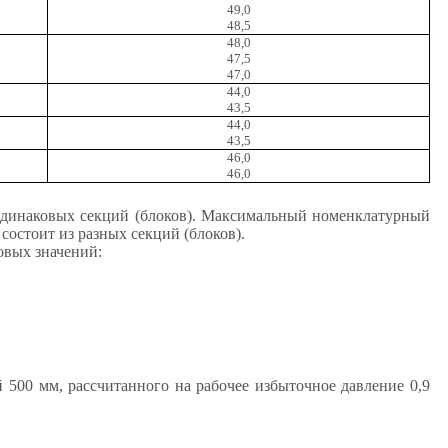
49,0
48,5
48,0
47,5
47,0
44,0
43,5
44,0
43,5
46,0
46,0
 одинаковых секций (блоков). Максимальный номенклатурный
остоит из разных секций (блоков).
овых значений:
500 мм, рассчитанного на рабочее избыточное давление 0,9