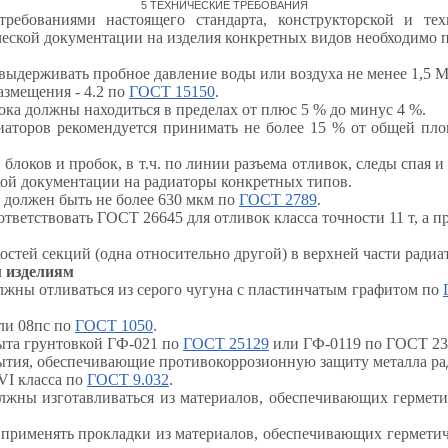
5 ТЕХНИЧЕСКИЕ ТРЕБОВАНИЯ
требованиями настоящего стандарта, конструкторской и те
ческой документации на изделия конкретных видов необходимо п
ыдерживать пробное давление воды или воздуха не менее 1,5 
азмещения - 4.2 по
ГОСТ 15150
.
ка должны находиться в пределах от плюс 5 % до минус 4 %.
иаторов рекомендуется принимать не более 15 % от общей пло
локов и пробок, в т.ч. по линии разъема отливок, следы спая 
кой документации на радиаторы конкретных типов.
, должен быть не более 630 мкм по
ГОСТ 2789
.
ветствовать ГОСТ 26645 для отливок класса точности 11 т, а п
стей секций (одна относительно другой) в верхней части радиа
 изделиям
лжны отливаться из серого чугуна с пластинчатым графитом по
или 08пс по
ГОСТ 1050
.
ыта грунтовкой ГФ-021 по
ГОСТ 25129
или ГФ-0119 по ГОСТ 23
ытия, обеспечивающие противокоррозионную защиту металла ра
VI
класса по
ГОСТ 9.032
.
лжны изготавливаться из материалов, обеспечивающих гермети
 применять прокладки из материалов, обеспечивающих герметич