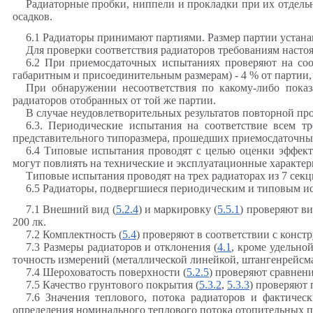
Радиаторные пробки, ниппели и прокладки при их отдель
осадков.
6.1 Радиаторы принимают партиями. Размер партии устана
Для проверки соответствия радиаторов требованиям насто
6.2 При приемосдаточных испытаниях проверяют на со
габаритным и присоединительным размерам) - 4 % от партии,
При обнаружении несоответствия по какому-либо показ
радиаторов отобранных от той же партии.
В случае неудовлетворительных результатов повторной пр
6.3. Периодические испытания на соответствие всем т
представительного типоразмера, прошедших приемосдаточны
6.4 Типовые испытания проводят с целью оценки эффект
могут повлиять на технические и эксплуатационные характер
Типовые испытания проводят на трех радиаторах из 7 секц
6.5 Радиаторы, подвергшиеся периодическим и типовым и
7.1 Внешний вид (
5.2.4
) и маркировку (
5.5.1
) проверяют в
200 лк.
7.2 Комплектность (
5.4
) проверяют в соответствии с конст
7.3 Размеры радиаторов и отклонения
(
4.1
, кроме удельно
точность измерений (металлической линейкой, штангенрейсма
7.4 Шероховатость поверхности (
5.2.5
) проверяют сравнени
7.5 Качество грунтового покрытия (
5.3.2
,
5.3.3
) проверяют
7.6 Значения теплового, потока радиаторов и фактичес
определения номинального теплового потока отопительных п