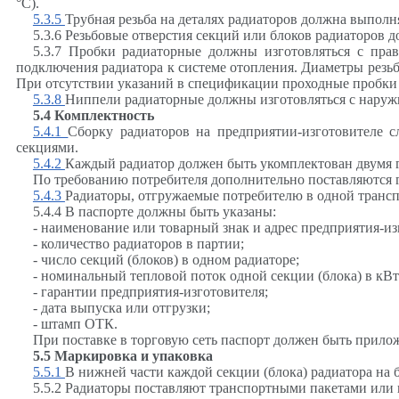
°
С).
5.3.5
Трубная резьба на деталях радиаторов должна выполн
5.3.6 Резьбовые отверстия секций или блоков радиаторов
5.3.7 Пробки радиаторные должны изготовляться с пра
подключения радиатора к системе отопления. Диаметры рез
При отсутствии указаний в спецификации проходные пробки
5.3.8
Ниппели радиаторные должны изготовляться с наруж
5.4 Комплектность
5.4.1
Сборку радиаторов на предприятии-изготовителе с
секциями.
5.4.2
Каждый радиатор должен быть укомплектован двумя г
По требованию потребителя дополнительно поставляются г
5.4.3
Радиаторы, отгружаемые потребителю в одной транс
5.4.4 В паспорте должны быть указаны:
- наименование или товарный знак и адрес предприятия-из
- количество радиаторов в партии;
- число секций (блоков) в одном радиаторе;
- номинальный тепловой поток одной секции (блока) в кВт
- гарантии предприятия-изготовителя;
- дата выпуска или отгрузки;
-
штамп ОТК.
При поставке в торговую сеть паспорт должен быть прило
5.5 Маркировка и упаковка
5.5.1
В нижней части каждой секции (блока) радиатора на 
5.5.2 Радиаторы поставляют транспортными пакетами или 