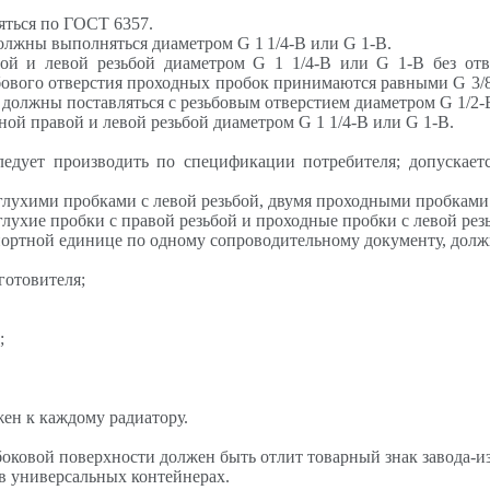
яться по ГОСТ 6357.
 должны выполняться диаметром
G
1
1/4-В или
G
1-В.
вой и левой резьбой диаметром
G
1 1/4-В или
G
1-В без отв
ьбового отверстия проходных пробок принимаются равными
G
3/
 должны поставляться с резьбовым отверстием диаметром
G
1/2-
ной правой и левой резьбой диаметром
G
1 1/4-В или
G
1-В.
ледует производить по спецификации потребителя; допускает
лухими пробками с левой резьбой, двумя проходными пробками 
лухие пробки с правой резьбой и проходные пробки с левой ре
портной единице по одному сопроводительному документу, долж
готовителя;
;
жен к каждому радиатору.
боковой поверхности должен быть отлит товарный знак завода-и
в универсальных контейнерах.