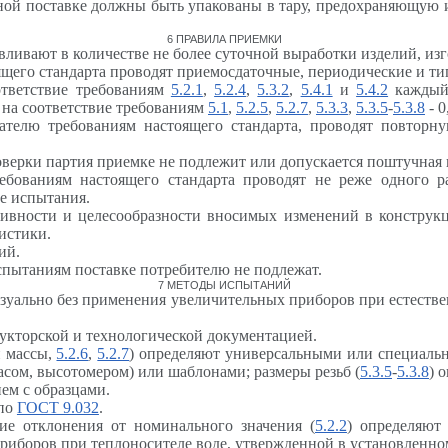
ной поставке должны быть упакованы в тару, предохраняющую 
6 ПРАВИЛА ПРИЕМКИ
вливают в количестве не более суточной выработки изделий, из
ящего стандарта проводят приемосдаточные, периодические и т
ответствие требованиям
5.2.1
,
5.2.4
,
5.3.2
,
5.4.1
и
5.4.2
каждый 
 на соответствие требованиям
5.1
,
5.2.5
,
5.2.7
,
5.3.3
,
5.3.5
-
5.3.8
- 0
ателю требованиям настоящего стандарта, проводят повторн
оверки партия приемке не подлежит или допускается поштучная 
ребованиям настоящего стандарта проводят не реже одного р
е испытания.
ивности и целесообразности вносимых изменений в конструкц
истики.
ий.
спытаниям поставке потребителю не подлежат.
7 МЕТОДЫ ИСПЫТАНИЙ
изуально без применения увеличительных приборов при естест
рукторской и технологической документацией.
й массы,
5.2.6
,
5.2.7
) определяют универсальными или специаль
сом, высотомером) или шаблонами; размеры резьб (
5.3.5
-
5.3.8
) 
ем с образцами.
 по
ГОСТ 9.032
.
кие отклонения от номинального значения (
5.2.2
) определяют
риборов при теплоносителе воде, утвержденной в установленно