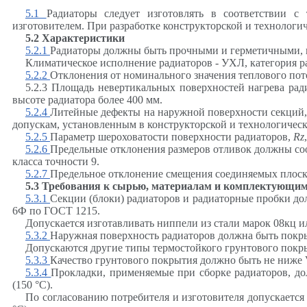
5.1
Радиаторы следует изготовлять в соответствии с 
изготовителем. При разработке конструкторской и технологи
5.2 Характеристики
5.2.1
Радиаторы должны быть прочными и герметичными, в
Климатическое исполнение радиаторов - УХЛ, категория р
5.2.2
Отклонения от номинального значения теплового пото
5.2.3 Площадь невертикальных поверхностей нагрева рад
высоте радиатора более 400 мм.
5.2.4
Литейные дефекты на наружной поверхности секций, б
допускам, установленным в конструкторской и технологичес
5.2.5
Параметр шероховатости поверхности радиаторов,
Rz
5.2.6
Предельные отклонения размеров отливок должны соот
класса точности 9.
5.2.7
Предельное отклонение смещения соединяемых плоско
5.3 Требования к сырью, материалам и комплектующим
5.3.1
Секции (блоки) радиаторов и радиаторные пробки до
6Ф по ГОСТ 1215.
Допускается изготавливать ниппели из стали марок 08кц 
5.3.2
Наружная поверхность радиаторов должна быть покр
Допускаются другие типы термостойкого грунтового покр
5.3.3
Качество грунтового покрытия должно быть не ниже
5.3.4
Прокладки, применяемые при сборке радиаторов, до
(150
°
С).
По согласованию потребителя и изготовителя допускается