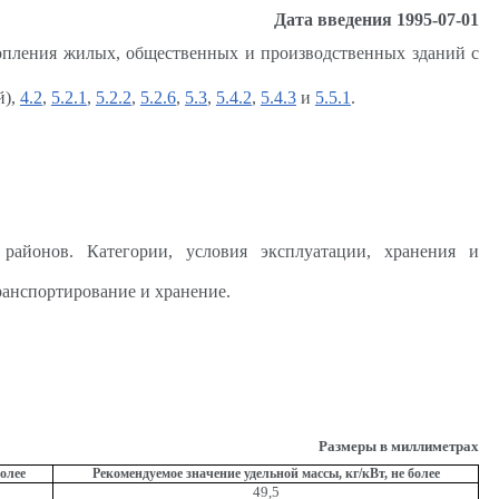
Дата введения 1995-07-01
топления жилых, общественных и производственных зданий с
й),
4.2
,
5.2.1
,
5.2.2
,
5.2.6
,
5.3
,
5.4.2
,
5.4.3
и
5.5.1
.
айонов. Категории, условия эксплуатации, хранения и
ранспортирование и хранение.
Размеры в миллиметрах
олее
Рекомендуемое значение удельной массы, кг/кВт, не более
49,5