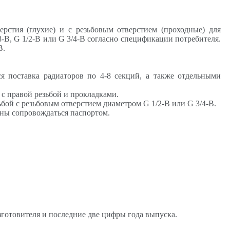
ерстия (глухие) и с резьбовым отверстием (проходные) для
8-В,
G
1/2-В или
G
3/4-В согласно спецификации потребителя.
В.
ся поставка радиаторов по 4-8 секций, а также отдельными
с правой резьбой и прокладками.
зьбой с резьбовым отверстием диаметром
G
1/2-В или
G
3/4-В.
ны сопровождаться паспортом.
зготовителя и последние две цифры года выпуска.