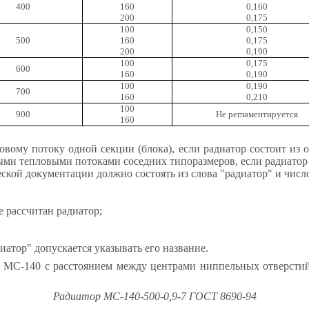
400
160
0,160
200
0,175
100
0,150
500
160
0,175
200
0,190
100
0,175
600
160
0,190
100
0,190
700
160
0,210
100
900
Не регламентируется
160
вому потоку одной секции (блока), если радиатор состоит из
ми тепловыми потоками соседних типоразмеров, если радиатор с
ческой документации должно состоять из слова "радиатор" и числ
е рассчитан радиатор;
иатор" допускается указывать его название.
 МС-140 с расстоянием между центрами ниппельных отверстий 
Радиатор МС-140-500-0,9-7 ГОСТ 8690-94