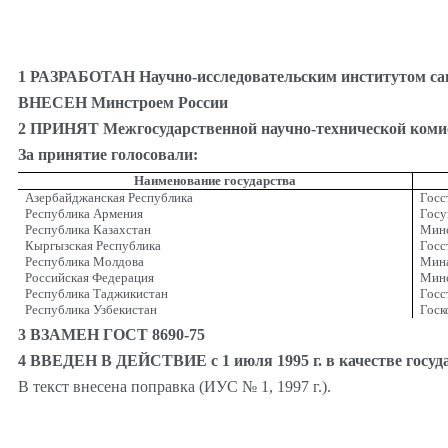
1 РАЗРАБОТАН Научно-исследовательским институтом са
ВНЕСЕН Минстроем России
2 ПРИНЯТ Межгосударственной научно-технической комисс
За принятие голосовали:
Наименование государства
Азербайджанская Республика
Госс
Республика Армения
Госу
Республика Казахстан
Минс
Кыргызская Республика
Госс
Республика Молдова
Мина
Российская Федерация
Минс
Республика Таджикистан
Госс
Республика Узбекистан
Госк
3 ВЗАМЕН ГОСТ 8690-75
4 ВВЕДЕН В ДЕЙСТВИЕ с 1 июля 1995 г. в качестве госуда
В текст внесена поправка (ИУС № 1, 1997 г.).